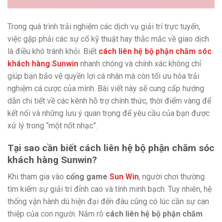
Trong quá trình trải nghiệm các dịch vụ giải trí trực tuyến,
việc gặp phải các sự cố kỹ thuật hay thắc mắc về giao dịch
là điều khó tránh khỏi. Biết
cách liên hệ bộ phận chăm sóc
khách hàng Sunwin
nhanh chóng và chính xác không chỉ
giúp bạn bảo vệ quyền lợi cá nhân mà còn tối ưu hóa trải
nghiệm cá cược của mình. Bài viết này sẽ cung cấp hướng
dẫn chi tiết về các kênh hỗ trợ chính thức, thời điểm vàng để
kết nối và những lưu ý quan trọng để yêu cầu của bạn được
xử lý trong “một nốt nhạc”.
Tại sao cần biết cách liên hệ bộ phận chăm sóc
khách hàng Sunwin?
Khi tham gia vào
cổng game
Sun Win
, người chơi thường
tìm kiếm sự giải trí đỉnh cao và tính minh bạch. Tuy nhiên, hệ
thống vận hành dù hiện đại đến đâu cũng có lúc cần sự can
thiệp của con người. Nắm rõ
cách liên hệ bộ phận chăm