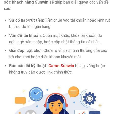
sóc khách hàng Sunwin
sẽ giúp bạn giải quyết các vấn đề
sau:
Sự cố nạp/rút tiền:
Tiền chưa vào tài khoản hoặc lệnh rút
bị treo do lỗi ngân hàng.
Vấn đề tài khoản:
Quên mật khẩu, khóa tài khoản do
nghi ngờ xâm nhập, hoặc cập nhật thông tin cá nhân.
Giải đáp luật chơi:
Chưa rõ về cách tính thưởng của các
trò chơi mới hoặc điều khoản khuyến mãi.
Báo cáo lỗi kỹ thuật:
Game Sunwin
bị lag, văng hoặc
không truy cập được link chính thức.