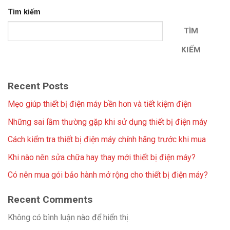
Tìm kiếm
TÌM
KIẾM
Recent Posts
Mẹo giúp thiết bị điện máy bền hơn và tiết kiệm điện
Những sai lầm thường gặp khi sử dụng thiết bị điện máy
Cách kiểm tra thiết bị điện máy chính hãng trước khi mua
Khi nào nên sửa chữa hay thay mới thiết bị điện máy?
Có nên mua gói bảo hành mở rộng cho thiết bị điện máy?
Recent Comments
Không có bình luận nào để hiển thị.