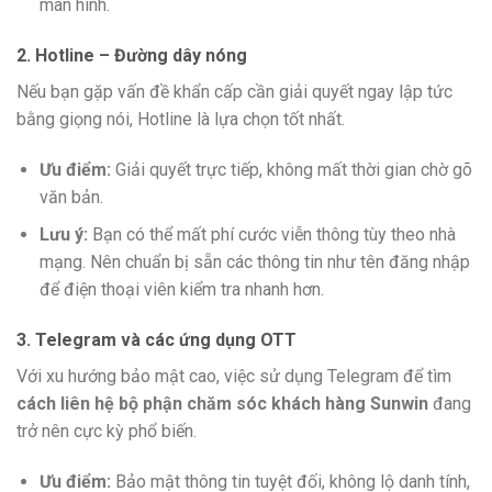
màn hình.
2. Hotline – Đường dây nóng
Nếu bạn gặp vấn đề khẩn cấp cần giải quyết ngay lập tức
bằng giọng nói, Hotline là lựa chọn tốt nhất.
Ưu điểm:
Giải quyết trực tiếp, không mất thời gian chờ gõ
văn bản.
Lưu ý:
Bạn có thể mất phí cước viễn thông tùy theo nhà
mạng. Nên chuẩn bị sẵn các thông tin như tên đăng nhập
để điện thoại viên kiểm tra nhanh hơn.
3. Telegram và các ứng dụng OTT
Với xu hướng bảo mật cao, việc sử dụng Telegram để tìm
cách liên hệ bộ phận chăm sóc khách hàng Sunwin
đang
trở nên cực kỳ phổ biến.
Ưu điểm:
Bảo mật thông tin tuyệt đối, không lộ danh tính,