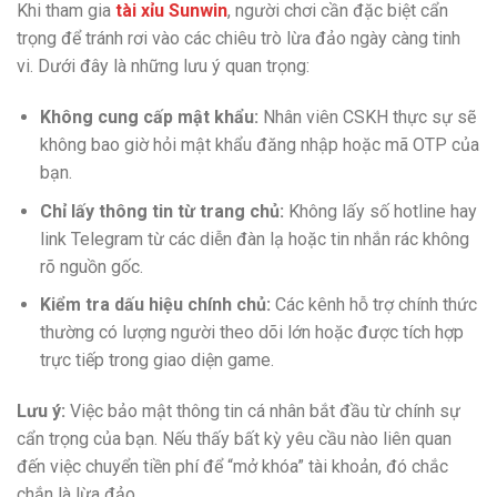
Khi tham gia
tài xỉu Sunwin
, người chơi cần đặc biệt cẩn
trọng để tránh rơi vào các chiêu trò lừa đảo ngày càng tinh
vi. Dưới đây là những lưu ý quan trọng:
Không cung cấp mật khẩu:
Nhân viên CSKH thực sự sẽ
không bao giờ hỏi mật khẩu đăng nhập hoặc mã OTP của
bạn.
Chỉ lấy thông tin từ trang chủ:
Không lấy số hotline hay
link Telegram từ các diễn đàn lạ hoặc tin nhắn rác không
rõ nguồn gốc.
Kiểm tra dấu hiệu chính chủ:
Các kênh hỗ trợ chính thức
thường có lượng người theo dõi lớn hoặc được tích hợp
trực tiếp trong giao diện game.
Lưu ý:
Việc bảo mật thông tin cá nhân bắt đầu từ chính sự
cẩn trọng của bạn. Nếu thấy bất kỳ yêu cầu nào liên quan
đến việc chuyển tiền phí để “mở khóa” tài khoản, đó chắc
chắn là lừa đảo.